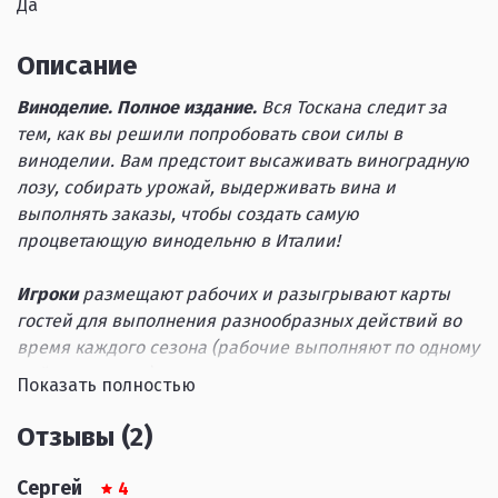
Да
Описание
Виноделие. Полное издание.
Вся Тоскана следит за
тем, как вы решили попробовать свои силы в
виноделии. Вам предстоит высаживать виноградную
лозу, собирать урожай, выдерживать вина и
выполнять заказы, чтобы создать самую
процветающую винодельню в Италии!
Игроки
размещают рабочих и разыгрывают карты
гостей для выполнения разнообразных действий во
время каждого сезона (рабочие выполняют по одному
действию в год).
Показать полностью
Весной
игроки определяются с расписанием дел,
которыми займутся их рабочие. Раннее пробуждение
Отзывы (2)
предоставляет игроку право
первого выбора, однако
позднее пробуждение рабочих дает больше ценных
Сергей
4