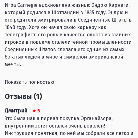
Игра Carnegie вдохновлена жизнью Эндрю Карнеги,
который родился в Шотландии в 1835 году. Эндрю и
его родители эмигрировали в Соединенные Штаты в
1848 году. Хотя он начал свою карьеру как
телеграфист, его роль в качестве одного из главных
игроков в подъеме сталелитейной промышленности
Соединенных Штатов сделала его одним из самых
богатых людей в мире и символом американской
мечты.
Во время игры вы будете набирать и управлять
Показать полностью
сотрудниками, расширять свой бизнес,
инвестировать в недвижимость, производить и
Отзывы (1)
продавать товары, а также создавать транспортные
цепочки по всей территории Соединенных Штатов;
Дмитрий
5
вы даже сможете работать с ключевыми личностями
Это была наша первая покупка Органайзера,
той эпохи. Может быть, вы даже станете
внутренний эстет остался очень доволен!
прославленным благодетелем, который своими
Инструкция понятная, по ней мы собрали все легко и