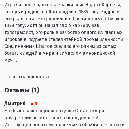
Игра Carnegie вдохновлена жизнью Эндрю Карнеги,
который родился в Шотландии в 1835 году. Эндрю и
его родители эмигрировали в Соединенные Штаты в
1848 году. Хотя он начал свою карьеру как
телеграфист, его роль в качестве одного из главных
игроков в подъеме сталелитейной промышленности
Соединенных Штатов сделала его одним из самых
богатых людей в мире и символом американской
мечты.
Во время игры вы будете набирать и управлять
Показать полностью
сотрудниками, расширять свой бизнес,
инвестировать в недвижимость, производить и
Отзывы (1)
продавать товары, а также создавать транспортные
цепочки по всей территории Соединенных Штатов;
Дмитрий
5
вы даже сможете работать с ключевыми личностями
Это была наша первая покупка Органайзера,
той эпохи. Может быть, вы даже станете
внутренний эстет остался очень доволен!
прославленным благодетелем, который своими
Инструкция понятная, по ней мы собрали все легко и